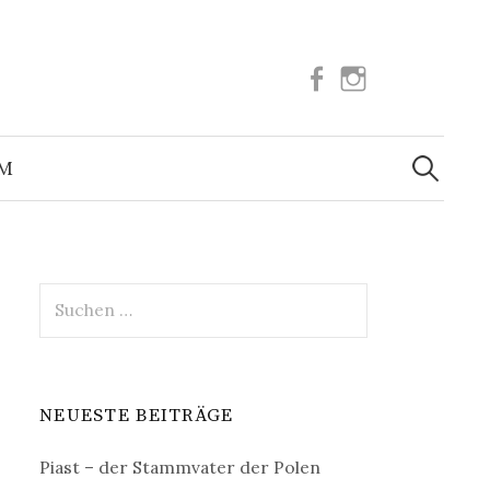
Facebook
Instagram
Suchen
nach:
UM
Suchen
nach:
NEUESTE BEITRÄGE
Piast – der Stammvater der Polen