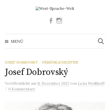
Springe
zum
Inhalt
Facebook
Instagram
Suchen
nach:
MENÜ
JOSEF DOBROVSKÝ
PERSÖNLICHKEITEN
/
Josef Dobrovský
Veröffentlicht
am
11. Dezember 2022
von
Lena Weißhoff
/
0 Kommentare