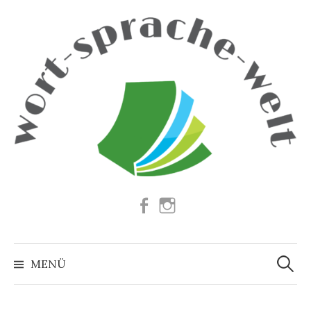
Springe
zum
Inhalt
Facebook
Instagram
Suchen
nach:
MENÜ