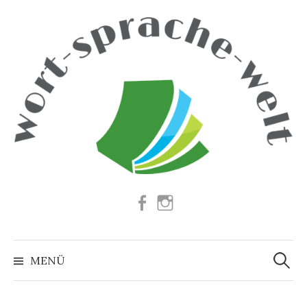
Springe
zum
Inhalt
Facebook
Instagram
Suchen
nach:
MENÜ