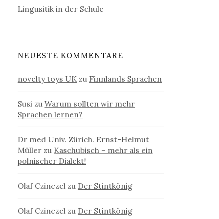
Lingusitik in der Schule
NEUESTE KOMMENTARE
novelty toys UK
zu
Finnlands Sprachen
Susi
zu
Warum sollten wir mehr
Sprachen lernen?
Dr med Univ. Zürich. Ernst-Helmut
Müller
zu
Kaschubisch – mehr als ein
polnischer Dialekt!
Olaf Czinczel
zu
Der Stintkönig
Olaf Czinczel
zu
Der Stintkönig