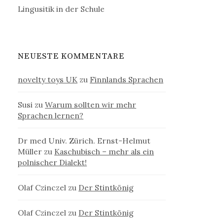
Lingusitik in der Schule
NEUESTE KOMMENTARE
novelty toys UK
zu
Finnlands Sprachen
Susi
zu
Warum sollten wir mehr
Sprachen lernen?
Dr med Univ. Zürich. Ernst-Helmut
Müller
zu
Kaschubisch – mehr als ein
polnischer Dialekt!
Olaf Czinczel
zu
Der Stintkönig
Olaf Czinczel
zu
Der Stintkönig