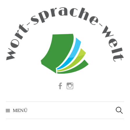
Springe
zum
Inhalt
Facebook
Instagram
Suchen
nach:
MENÜ