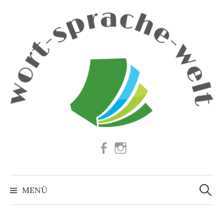
Springe
zum
Inhalt
Facebook
Instagram
Suchen
nach:
MENÜ