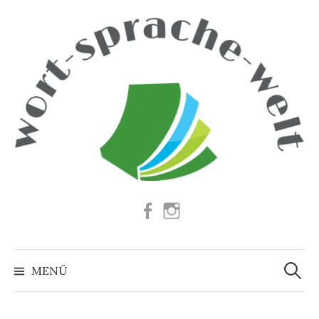
Springe
zum
Inhalt
Facebook
Instagram
Suchen
nach:
MENÜ