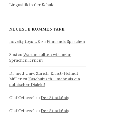
Lingusitik in der Schule
NEUESTE KOMMENTARE
novelty toys UK
zu
Finnlands Sprachen
Susi
zu
Warum sollten wir mehr
Sprachen lernen?
Dr med Univ. Zürich. Ernst-Helmut
Müller
zu
Kaschubisch – mehr als ein
polnischer Dialekt!
Olaf Czinczel
zu
Der Stintkönig
Olaf Czinczel
zu
Der Stintkönig