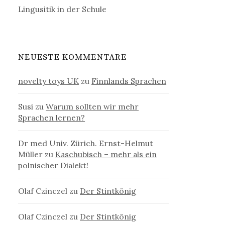
Lingusitik in der Schule
NEUESTE KOMMENTARE
novelty toys UK
zu
Finnlands Sprachen
Susi
zu
Warum sollten wir mehr
Sprachen lernen?
Dr med Univ. Zürich. Ernst-Helmut
Müller
zu
Kaschubisch – mehr als ein
polnischer Dialekt!
Olaf Czinczel
zu
Der Stintkönig
Olaf Czinczel
zu
Der Stintkönig