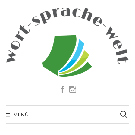
Springe
zum
Inhalt
Facebook
Instagram
Suchen
nach:
MENÜ