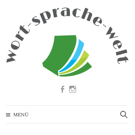
Springe
zum
Inhalt
Facebook
Instagram
Suchen
nach:
MENÜ