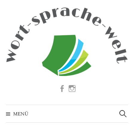
Springe
zum
Inhalt
Facebook
Instagram
Suchen
nach:
MENÜ