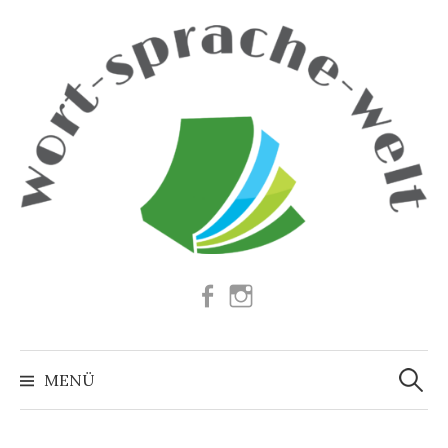
Springe
zum
Inhalt
Facebook
Instagram
Suchen
nach:
MENÜ