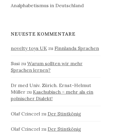
Analphabetismus in Deutschland
NEUESTE KOMMENTARE
novelty toys UK
zu
Finnlands Sprachen
Susi
zu
Warum sollten wir mehr
Sprachen lernen?
Dr med Univ. Zürich. Ernst-Helmut
Müller
zu
Kaschubisch – mehr als ein
polnischer Dialekt!
Olaf Czinczel
zu
Der Stintkönig
Olaf Czinczel
zu
Der Stintkönig