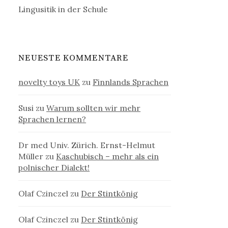
Lingusitik in der Schule
NEUESTE KOMMENTARE
novelty toys UK
zu
Finnlands Sprachen
Susi
zu
Warum sollten wir mehr
Sprachen lernen?
Dr med Univ. Zürich. Ernst-Helmut
Müller
zu
Kaschubisch – mehr als ein
polnischer Dialekt!
Olaf Czinczel
zu
Der Stintkönig
Olaf Czinczel
zu
Der Stintkönig