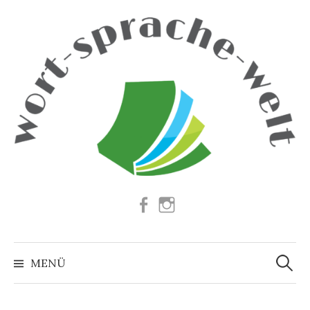
Springe
zum
Inhalt
Facebook
Instagram
Suchen
nach:
MENÜ