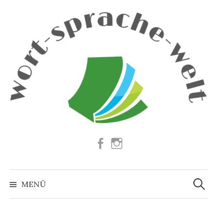
Springe
zum
Inhalt
Facebook
Instagram
Suchen
nach:
MENÜ