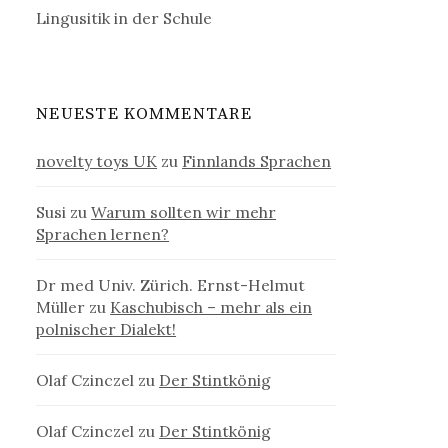
Lingusitik in der Schule
NEUESTE KOMMENTARE
novelty toys UK
zu
Finnlands Sprachen
Susi
zu
Warum sollten wir mehr
Sprachen lernen?
Dr med Univ. Zürich. Ernst-Helmut
Müller
zu
Kaschubisch – mehr als ein
polnischer Dialekt!
Olaf Czinczel
zu
Der Stintkönig
Olaf Czinczel
zu
Der Stintkönig