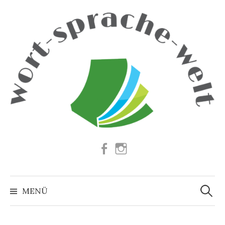
Springe
zum
Inhalt
Facebook
Instagram
Suchen
nach:
MENÜ