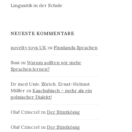
Lingusitik in der Schule
NEUESTE KOMMENTARE
novelty toys UK
zu
Finnlands Sprachen
Susi
zu
Warum sollten wir mehr
Sprachen lernen?
Dr med Univ. Zürich. Ernst-Helmut
Müller
zu
Kaschubisch – mehr als ein
polnischer Dialekt!
Olaf Czinczel
zu
Der Stintkönig
Olaf Czinczel
zu
Der Stintkönig