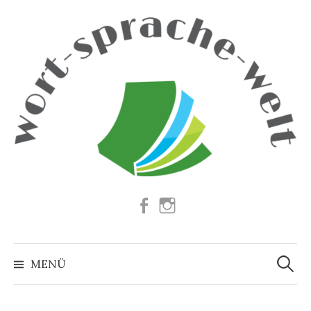
Springe
zum
Inhalt
Facebook
Instagram
Suchen
nach:
MENÜ