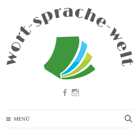
Springe
zum
Inhalt
Facebook
Instagram
Suchen
nach:
MENÜ