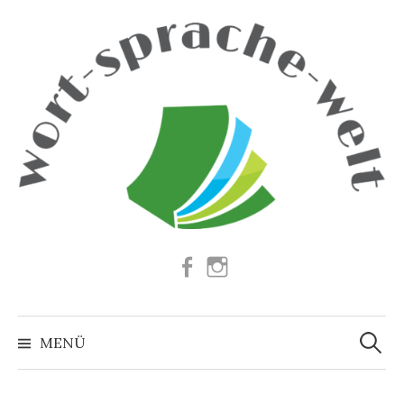
Springe
zum
Inhalt
Facebook
Instagram
Suchen
nach:
MENÜ