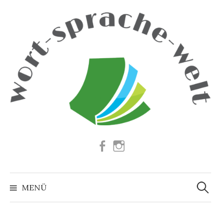
Springe
zum
Inhalt
Facebook
Instagram
Suchen
nach:
MENÜ