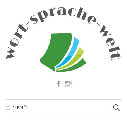
Springe
zum
Inhalt
Facebook
Instagram
Suchen
nach:
MENÜ