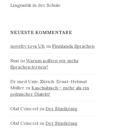
Lingusitik in der Schule
NEUESTE KOMMENTARE
novelty toys UK
zu
Finnlands Sprachen
Susi
zu
Warum sollten wir mehr
Sprachen lernen?
Dr med Univ. Zürich. Ernst-Helmut
Müller
zu
Kaschubisch – mehr als ein
polnischer Dialekt!
Olaf Czinczel
zu
Der Stintkönig
Olaf Czinczel
zu
Der Stintkönig