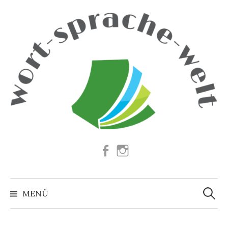
Springe
zum
Inhalt
Facebook
Instagram
Suchen
nach:
MENÜ