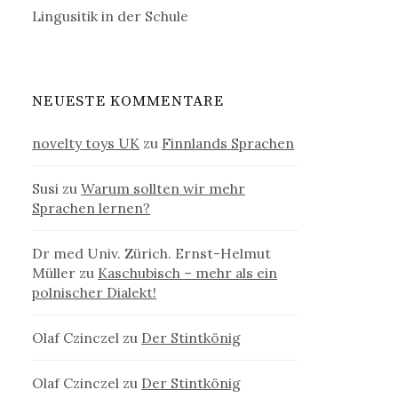
Lingusitik in der Schule
NEUESTE KOMMENTARE
novelty toys UK
zu
Finnlands Sprachen
Susi
zu
Warum sollten wir mehr
Sprachen lernen?
Dr med Univ. Zürich. Ernst-Helmut
Müller
zu
Kaschubisch – mehr als ein
polnischer Dialekt!
Olaf Czinczel
zu
Der Stintkönig
Olaf Czinczel
zu
Der Stintkönig