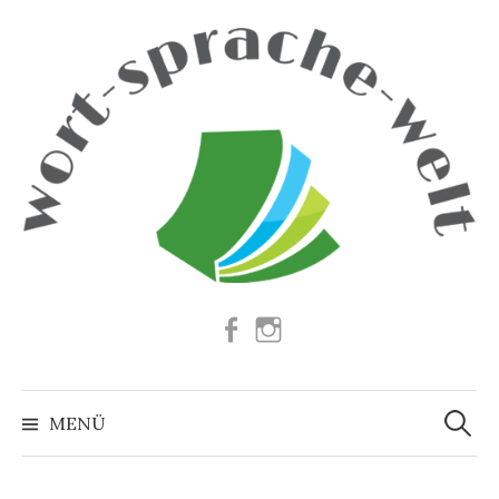
Springe
zum
Inhalt
Facebook
Instagram
Suchen
nach:
MENÜ