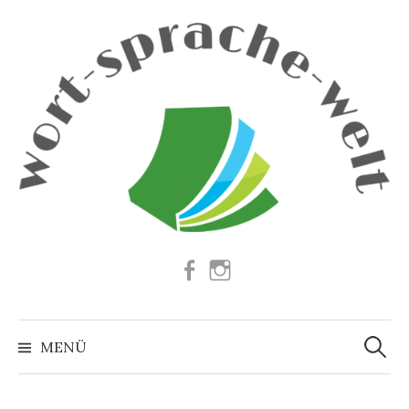
Springe
zum
Inhalt
Facebook
Instagram
Suchen
nach:
MENÜ