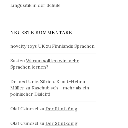
Lingusitik in der Schule
NEUESTE KOMMENTARE
novelty toys UK
zu
Finnlands Sprachen
Susi
zu
Warum sollten wir mehr
Sprachen lernen?
Dr med Univ. Zürich. Ernst-Helmut
Müller
zu
Kaschubisch – mehr als ein
polnischer Dialekt!
Olaf Czinczel
zu
Der Stintkönig
Olaf Czinczel
zu
Der Stintkönig