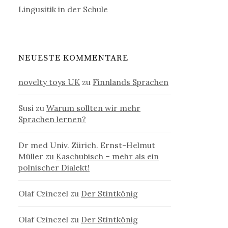
Lingusitik in der Schule
NEUESTE KOMMENTARE
novelty toys UK
zu
Finnlands Sprachen
Susi
zu
Warum sollten wir mehr
Sprachen lernen?
Dr med Univ. Zürich. Ernst-Helmut
Müller
zu
Kaschubisch – mehr als ein
polnischer Dialekt!
Olaf Czinczel
zu
Der Stintkönig
Olaf Czinczel
zu
Der Stintkönig