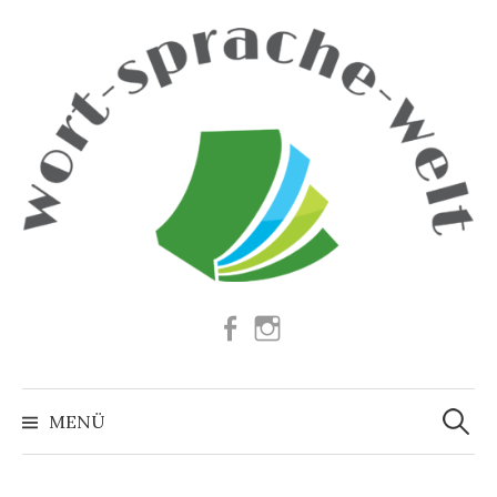
Springe
zum
Inhalt
Facebook
Instagram
Suchen
nach:
MENÜ