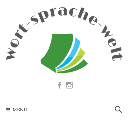
Springe
zum
Inhalt
Facebook
Instagram
Suchen
nach:
MENÜ