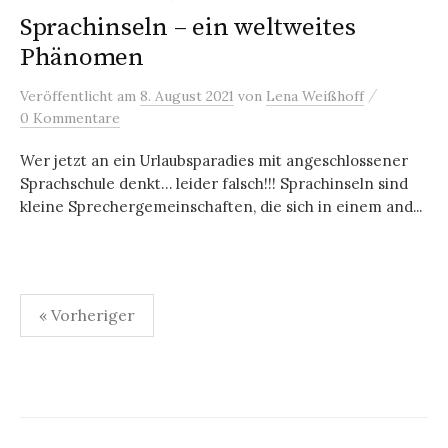
Sprachinseln – ein weltweites
Phänomen
/
Veröffentlicht
am
8. August 2021
von
Lena Weißhoff
0 Kommentare
Wer jetzt an ein Urlaubsparadies mit angeschlossener
Sprachschule denkt… leider falsch!!! Sprachinseln sind
kleine Sprechergemeinschaften, die sich in einem and...
Seitennummerierung
« Vorheriger
der
Beiträge