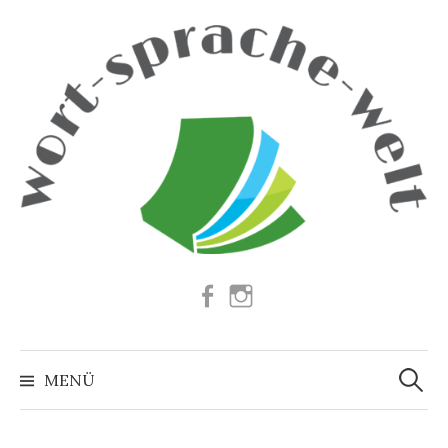
Springe
zum
Inhalt
Facebook
Instagram
Suchen
nach:
MENÜ