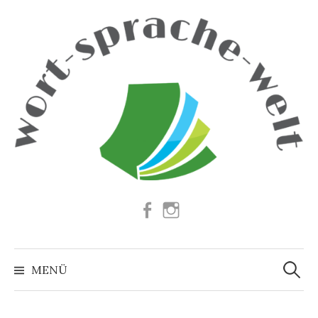
Springe
zum
Inhalt
Facebook
Instagram
Suchen
nach:
MENÜ