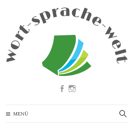
Springe
zum
Inhalt
Facebook
Instagram
Suchen
nach:
MENÜ