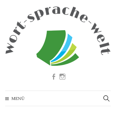
Springe
zum
Inhalt
Facebook
Instagram
Suchen
nach:
MENÜ