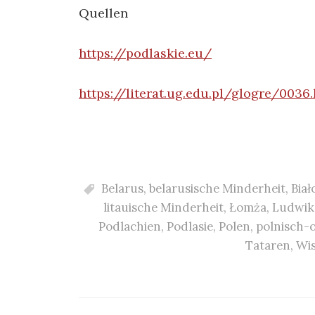
Quellen
https://podlaskie.eu/
https://literat.ug.edu.pl/glogre/0036
Belarus
,
belarusische Minderheit
,
Bia
litauische Minderheit
,
Łomża
,
Ludwik
Podlachien
,
Podlasie
,
Polen
,
polnisch-
Tataren
,
Wi