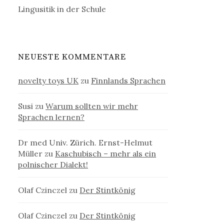
Lingusitik in der Schule
NEUESTE KOMMENTARE
novelty toys UK
zu
Finnlands Sprachen
Susi
zu
Warum sollten wir mehr
Sprachen lernen?
Dr med Univ. Zürich. Ernst-Helmut
Müller
zu
Kaschubisch – mehr als ein
polnischer Dialekt!
Olaf Czinczel
zu
Der Stintkönig
Olaf Czinczel
zu
Der Stintkönig