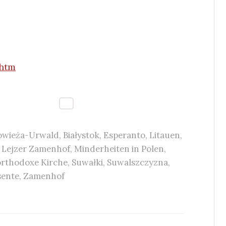
.htm
łowieża-Urwald
,
Białystok
,
Esperanto
,
Litauen
,
 Lejzer Zamenhof
,
Minderheiten in Polen
,
orthodoxe Kirche
,
Suwałki
,
Suwalszczyzna
,
sente
,
Zamenhof