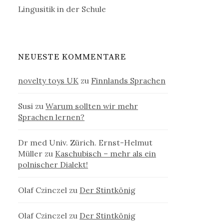
Lingusitik in der Schule
NEUESTE KOMMENTARE
novelty toys UK
zu
Finnlands Sprachen
Susi
zu
Warum sollten wir mehr
Sprachen lernen?
Dr med Univ. Zürich. Ernst-Helmut
Müller
zu
Kaschubisch – mehr als ein
polnischer Dialekt!
Olaf Czinczel
zu
Der Stintkönig
Olaf Czinczel
zu
Der Stintkönig