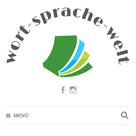
Springe
zum
Inhalt
Facebook
Instagram
Suchen
nach:
MENÜ