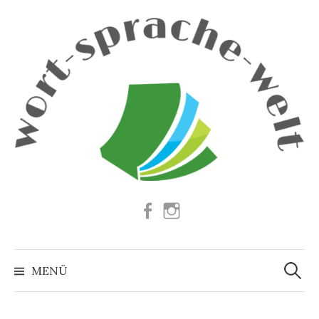
Springe
zum
Inhalt
Facebook
Instagram
Suchen
nach:
MENÜ