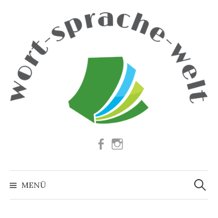
Springe
zum
Inhalt
Facebook
Instagram
Suchen
nach:
MENÜ