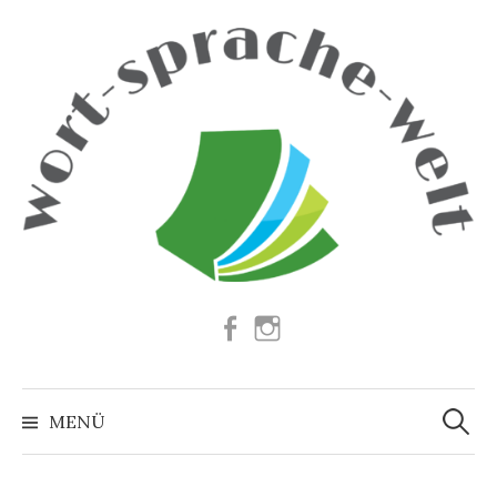
Springe
zum
Inhalt
Facebook
Instagram
Suchen
nach:
MENÜ