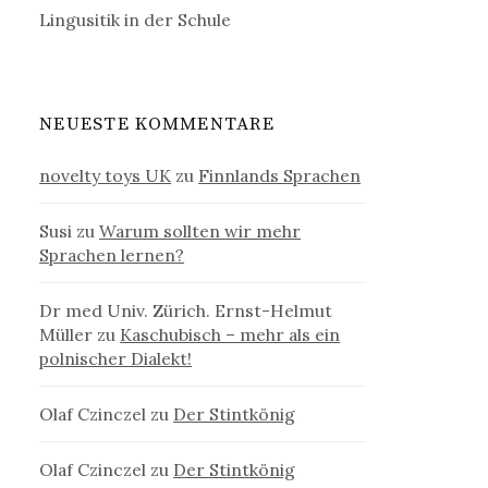
Lingusitik in der Schule
NEUESTE KOMMENTARE
novelty toys UK
zu
Finnlands Sprachen
Susi
zu
Warum sollten wir mehr
Sprachen lernen?
Dr med Univ. Zürich. Ernst-Helmut
Müller
zu
Kaschubisch – mehr als ein
polnischer Dialekt!
Olaf Czinczel
zu
Der Stintkönig
Olaf Czinczel
zu
Der Stintkönig