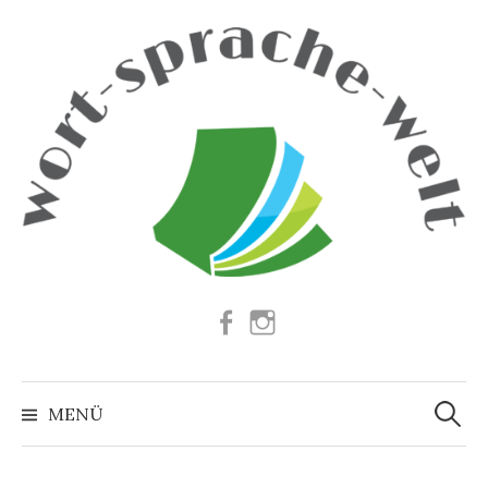
Springe
zum
Inhalt
Facebook
Instagram
Suchen
nach:
MENÜ