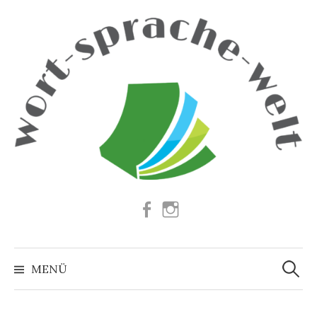
Springe
zum
Inhalt
Facebook
Instagram
Suchen
nach:
MENÜ