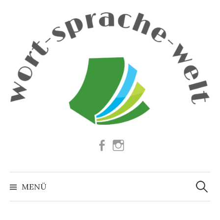
Springe
zum
Inhalt
Facebook
Instagram
Suchen
nach:
MENÜ